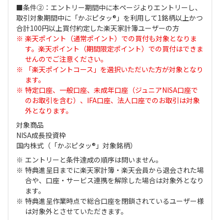
■条件②：エントリー期間中に本ページよりエントリーし、
取引対象期間中に「かぶピタッ®」を利用して1銘柄以上かつ
合計100円以上買付約定した楽天家計簿ユーザーの方
楽天ポイント（通常ポイント）での買付も対象となりま
す。楽天ポイント（期間限定ポイント）での買付はできま
せんのでご注意ください。
「楽天ポイントコース」を選択いただいた方が対象となり
ます。
特定口座、一般口座、未成年口座（ジュニアNISA口座で
のお取引を含む）、IFA口座、法人口座でのお取引は対象
外となります。
対象商品
NISA成長投資枠
国内株式（「かぶピタッ®」対象銘柄）
エントリーと条件達成の順序は問いません。
特典進呈日までに楽天家計簿・楽天会員から退会された場
合や、口座・サービス連携を解除した場合は対象外となり
ます。
特典進呈作業時点で総合口座を閉鎖されているユーザー様
は対象外とさせていただきます。